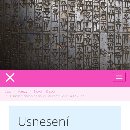
Menu
Úvod
Kauzy
Novotní & spol
Usnesení Vrchního soudu v Olomouci z 14.12.2022
Usnesení