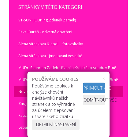
STRÁNKY V TÉTO KATEGORII
VT-SUN (JUDr.Ing.Zdeněk Zemek)
Pavel Buráň - odvetná opatření
Alena Vitaskova & spol. - fotovoltaiky
Alena Vitásková - jmenování Vesecké
MUDr. Shahram Zadeh - řízení u Krajského soudu v Brně
×
POUŽÍVÁME COOKIES
MUDr. Shahram Zadeh - řízení u Městského soudu v Brně
Používáme cookies k
PŘIJMOUT VŠE
analýze chování
Novotní & spol
návštěvníků našich
ODMÍTNOUT VŠE
Znojemský justiční skandál
stránek a to výhradně
za účelem zlepšování
Kauza Michaela Schneidrová
uživatelského zážitku.
DETAILNÍ NASTAVENÍ
Lebánci